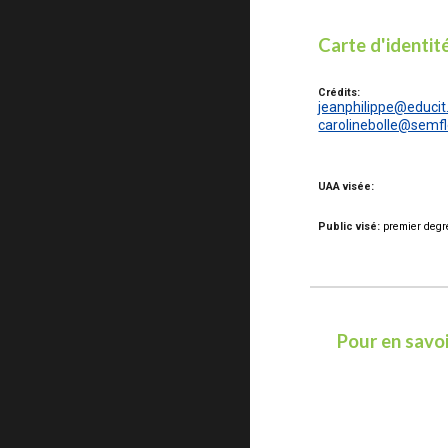
Carte d'identit
Crédits:
jeanphilippe@educit
carolinebolle@semfl
UAA visée:
Public visé:
premier degr
Pour en savoir