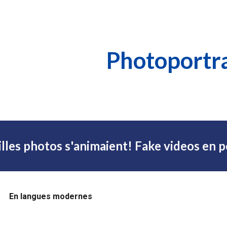
ip to main content
Skip to navigat
Photoportra
eilles photos s'animaient! Fake videos en
En langues modernes