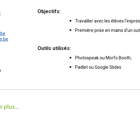
Objectifs
:
é
Travailler avec les élèves l'expre
Première prise en mains d'un outi
.be
o.be
Outils utilisés:
Photospeak ou Morfo Booth,
Padlet ou Google Slides
é
 plus...