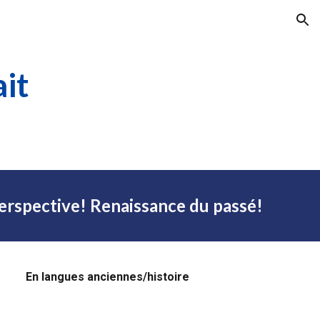
ion
it
 perspective! Renaissance du passé!
En langues anciennes/histoire